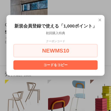
×
Clouds クラウド
新規会員登録で使える「1,000ポイント」
55,000円(税込)
初回購入特典
モビール
クーポンコード
Benedita Mori Ubaldini
NEWMS10
3
1
3
商品中
-
商品
コードをコピー
売れ筋商品