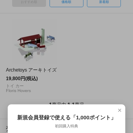
おすすめ順
価格順
新着順
Archetoys アーキトイズ
19,800円(税込)
トイ カー
Floris Hovers
1
1
1
商品中
-
商品
×
新規会員登録で使える「1,000ポイント」
初回購入特典
売れ筋商品