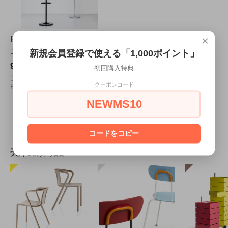
×
Four Leaves フォー リーブ
ス
新規会員登録で使える「1,000ポイント」
93,500円(税込)
初回購入特典
コートハンガー
クーポンコード
Edward Barber & Jay Osgerby
NEWMS10
3
1
3
商品中
-
商品
コードをコピー
売れ筋商品