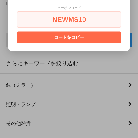
Edward Barber & Jay Osgerby
クーポンコード
18
1
6
商品中
-
商品
NEWMS10
コードをコピー
戻る
次へ
さらにキーワードを絞り込む
鏡（ミラー）
照明・ランプ
その他雑貨