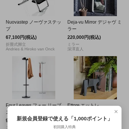
Nuovastep ノーヴァステッ
Deja-vu Mirror デジャヴ ミ
プ
ラー
67,100円(税込)
220,000円(税込)
折畳式脚立
ミラー
Andries & Hiroko van Onck
深澤直人
Four Leaves フォー リーブ
Ettore エットレ
×
ス
37,400円(税込)
新規会員登録で使える「1,000ポイント」
93,500円(税込)
オブジェ
Konstantin Grcic
初回購入特典
コートハンガー