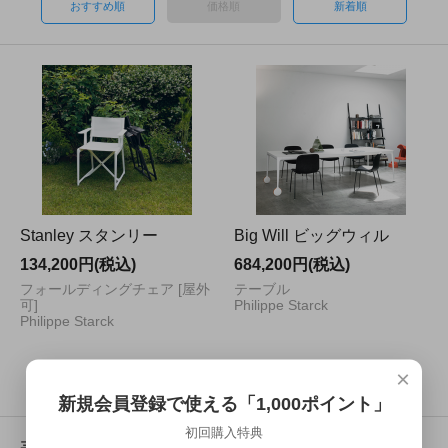
おすすめ順
価格順
新着順
Stanley スタンリー
Big Will ビッグウィル
134,200円(税込)
684,200円(税込)
フォールディングチェア [屋外
テーブル
可]
Philippe Starck
Philippe Starck
2
1
2
商品中
-
商品
×
新規会員登録で使える「1,000ポイント」
初回購入特典