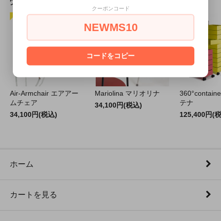
売れ筋商品
クーポンコード
NEWMS10
コードをコピー
Air-Armchair エアアー
Mariolina マリオリナ
360°contain
ムチェア
テナ
34,100円(税込)
34,100円(税込)
125,400円(
ホーム
カートを見る