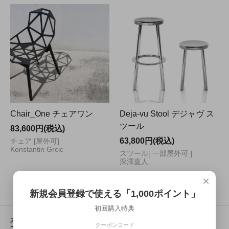
Chair_One チェアワン
Deja-vu Stool デジャヴ ス
ツール
83,600円(税込)
63,800円(税込)
チェア [屋外可]
Konstantin Grcic
スツール[ 一部屋外可 ]
深澤直人
×
続きを見る
新規会員登録で使える「1,000ポイント」
初回購入特典
売れ筋商品
クーポンコード