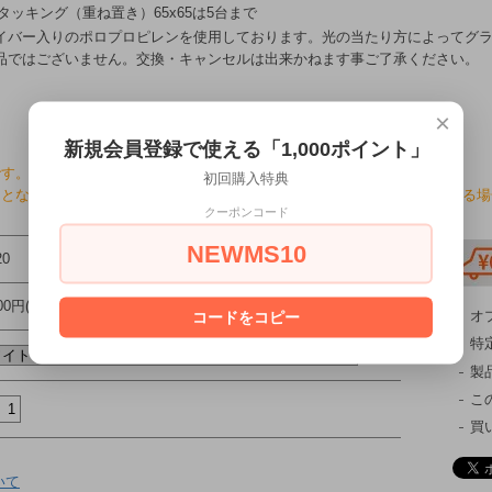
スタッキング（重ね置き）65x65は5台まで
イバー入りのポロプロピレンを使用しております。光の当たり方によってグ
品ではございません。交換・キャンセルは出来かねます事ご了承ください。
×
新規会員登録で使える「1,000ポイント」
です。（工具不要）
初回購入特典
となりますが、国内の在庫が切れた場合、２週間〜最大約３-４ヶ月かかる
クーポンコード
NEWMS10
20
000円(税込)
オ
コードをコピー
特
製
こ
買
いて