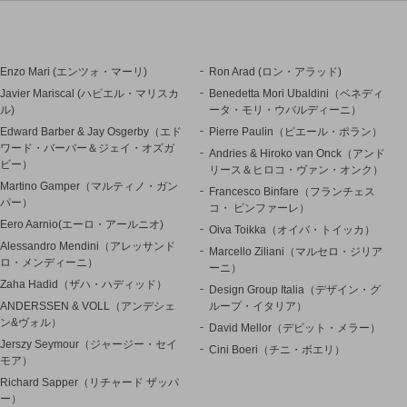
Enzo Mari (エンツォ・マーリ)
Ron Arad (ロン・アラッド)
Javier Mariscal (ハビエル・マリスカ
Benedetta Mori Ubaldini（ベネディ
ル)
ータ・モリ・ウバルディーニ）
Edward Barber & Jay Osgerby（エド
Pierre Paulin（ピエール・ポラン）
ワード・バーバー＆ジェイ・オズガ
Andries & Hiroko van Onck（アンド
ビー）
リース＆ヒロコ・ヴァン・オンク）
Martino Gamper（マルティノ・ガン
Francesco Binfare（フランチェス
パー）
コ・ ビンファーレ）
Eero Aarnio(エーロ・アールニオ)
Oiva Toikka（オイバ・トイッカ）
Alessandro Mendini（アレッサンド
Marcello Ziliani（マルセロ・ジリア
ロ・メンディーニ）
ーニ）
Zaha Hadid（ザハ・ハディッド）
Design Group Italia（デザイン・グ
ANDERSSEN & VOLL（アンデシェ
ループ・イタリア）
ン&ヴォル）
David Mellor（デビット・メラー）
Jerszy Seymour（ジャージー・セイ
Cini Boeri（チニ・ボエリ）
モア）
Richard Sapper（リチャード ザッパ
ー）