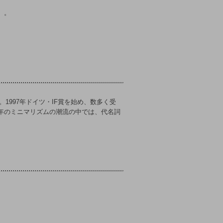
）。
。1997年ドイツ・IF賞を始め、数多く受
年のミニマリズムの潮流の中では、代名詞