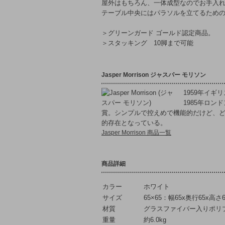
屋外はもちろん、一体成型なのでお手入
テーブル中央にはパラソルを立てるため
＞グリーンガード ゴールド認定商品。
＞スタッキング 10脚まで可能
Jasper Morrison ジャスパー モリソン
1959年イギ
1985年ロン
賞。シンプルで控えめで機能的だけど、
的存在となっている。
Jasper Morrison 商品一覧
商品詳細
カラー
ホワイト
サイズ
65×65：幅65x奥行65x高さ6
材質
グラスファイバー入りポリ
重量
約6.0kg