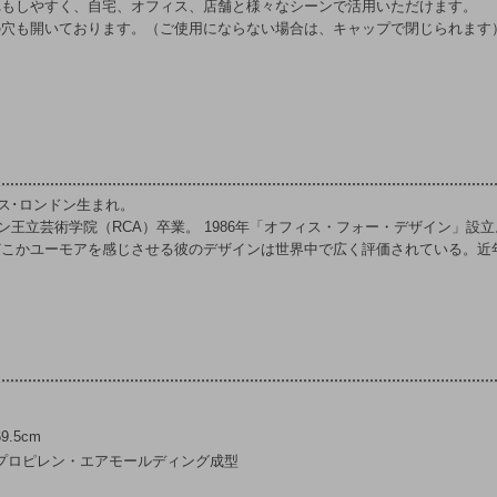
れもしやすく、自宅、オフィス、店舗と様々なシーンで活用いただけます。
の穴も開いております。（ご使用にならない場合は、キャップで閉じられます
リス･ロンドン生まれ。
ドン王立芸術学院（RCA）卒業。 1986年「オフィス・フォー・デザイン」設立
どこかユーモアを感じさせる彼のデザインは世界中で広く評価されている。近
9.5cm
プロピレン・エアモールディング成型