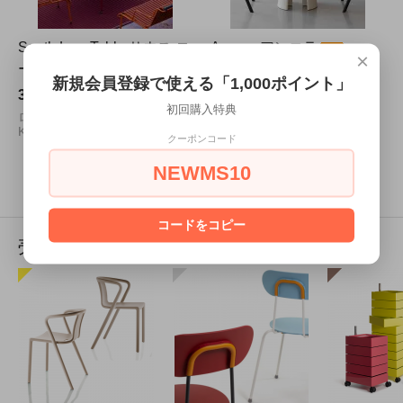
South Low Table サウス ロ
Ancora アンコラ
×
ーテーブル
891,000円(税込)
新規会員登録で使える「1,000ポイント」
323,400円(税込)
テーブル
初回購入特典
Ronan Bouroullec
ローテーブル[ 屋外可]
Konstantin Grcic
クーポンコード
NEWMS10
4
1
4
商品中
-
商品
コードをコピー
売れ筋商品