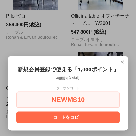
Pilo ピロ
Officina table オフィチーナ
テーブル【W200】
356,400円(税込)
547,800円(税込)
テーブル
Ronan & Erwan Bouroullec
テーブル[ 屋外可 ]
Ronan Erwan Bouroullec
×
新規会員登録で使える「1,000ポイント」
初回購入特典
Officina bistrot オフィチー
クーポンコード
ナ ビストロ【W120】
NEWMS10
Bureaurama Table ブリュ
279,400円(税込)
ーラマ テーブル
多目的テーブル[ 屋外可 ]
Ronan Erwan Bouroullec
コードをコピー
286,000円(税込)
オフィステーブル