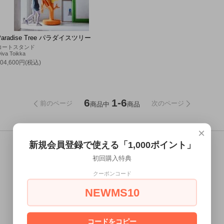
Paradise Tree パラダイスツリー
コートスタンド
iva Toikka
204,600円(税込)
6
1-6
前のページ
次のページ
商品中
商品
×
新規会員登録で使える「1,000ポイント」
初回購入特典
クーポンコード
NEWMS10
コードをコピー