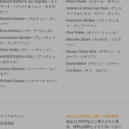
Edward Barber & Jay Osgerby（エド
Pierre Paulin（ピエール・ポラン）
ワード・バーバー＆ジェイ・オズガ
Andries & Hiroko van Onck（アンド
ビー）
リース＆ヒロコ・ヴァン・オンク）
Martino Gamper（マルティノ・ガン
Francesco Binfare（フランチェス
パー）
コ・ ビンファーレ）
Eero Aarnio(エーロ・アールニオ)
Oiva Toikka（オイバ・トイッカ）
Alessandro Mendini（アレッサンド
Marcello Ziliani（マルセロ・ジリア
ロ・メンディーニ）
ーニ）
Zaha Hadid（ザハ・ハディッド）
Design Group Italia（デザイン・グ
ANDERSSEN & VOLL（アンデシェ
ループ・イタリア）
ン&ヴォル）
David Mellor（デビット・メラー）
Jerszy Seymour（ジャージー・セイ
Cini Boeri（チニ・ボエリ）
モア）
Richard Sapper（リチャード ザッパ
ー）
マイアカウント
税込11,000円以上購入で送料無料
税込11,000円以上ご購入された場
会員登録
合、送料は無料とさせて頂いており