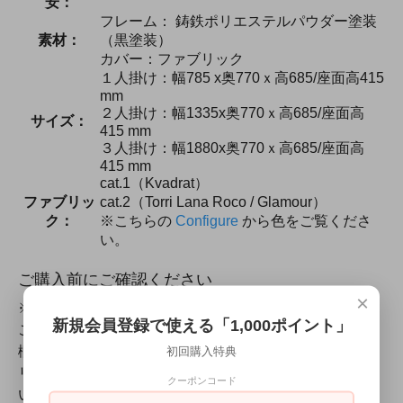
安：
フレーム： 鋳鉄ポリエステルパウダー塗装
素材：
（黒塗装）
カバー：ファブリック
１人掛け：幅785 x奥770ｘ高685/座面高415
mm
２人掛け：幅1335x奥770ｘ高685/座面高
サイズ：
415 mm
３人掛け：幅1880x奥770ｘ高685/座面高
415 mm
cat.1（Kvadrat）
ファブリッ
cat.2（Torri Lana Roco / Glamour）
ク：
※こちらの
Configure
から色をご覧くださ
い。
ご購入前にご確認ください
×
※ファブリックーのセレクトは
Configure
をご覧の上、
新規会員登録で使える「1,000ポイント」
ご希望カラー番号を購入カートで表示されます【備考
欄】にご記入ください。背もたれと座面で異なるファブ
初回購入特典
リックをお選びいただけます。詳しくはお問合せくださ
クーポンコード
い。