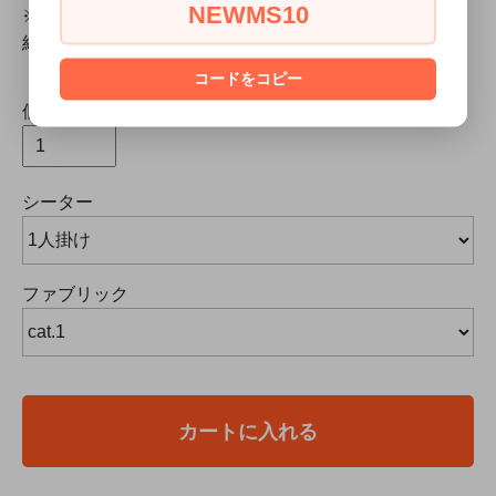
NEWMS10
※木枠梱包、または大型商品のため、有料配送【開梱・
組立・設置】でのお届けとなります。
コードをコピー
個数
シーター
ファブリック
カートに入れる