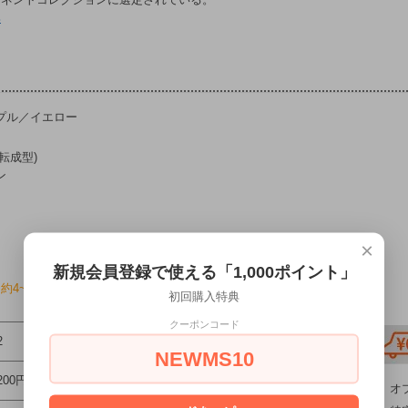
集
プル／イエロー
転成型)
ン
×
新規会員登録で使える「1,000ポイント」
約4~6ヶ月程かかります。詳しくはお問合せください。
初回購入特典
クーポンコード
2
NEWMS10
,200円(税込)
オ