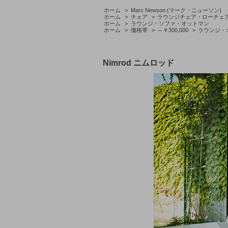
ホーム
>
Marc Newson (マーク・ニューソン)
ホーム
>
チェア
>
ラウンジチェア・ローチェ
ホーム
>
ラウンジ・ソファ・オットマン
ホーム
>
価格帯
>
～￥300,000
>
ラウンジ・
Nimrod ニムロッド