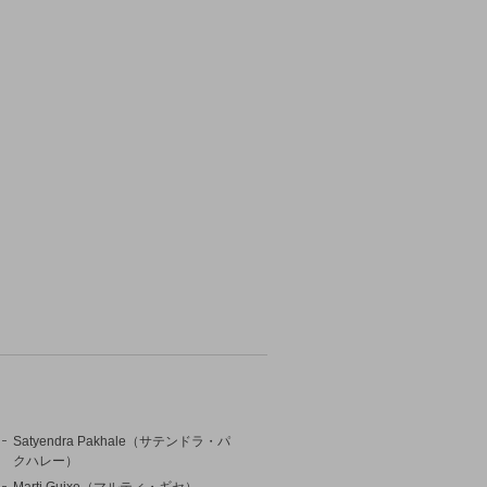
Satyendra Pakhale（サテンドラ・パ
クハレー）
Marti Guixe（マルティ・ギセ）