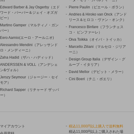
Edward Barber & Jay Osgerby（エド
Pierre Paulin（ピエール・ポラン）
ワード・バーバー＆ジェイ・オズガ
Andries & Hiroko van Onck（アンド
ビー）
リース＆ヒロコ・ヴァン・オンク）
Martino Gamper（マルティノ・ガン
Francesco Binfare（フランチェス
パー）
コ・ ビンファーレ）
Eero Aarnio(エーロ・アールニオ)
Oiva Toikka（オイバ・トイッカ）
Alessandro Mendini（アレッサンド
Marcello Ziliani（マルセロ・ジリア
ロ・メンディーニ）
ーニ）
Zaha Hadid（ザハ・ハディッド）
Design Group Italia（デザイン・グ
ANDERSSEN & VOLL（アンデシェ
ループ・イタリア）
ン&ヴォル）
David Mellor（デビット・メラー）
Jerszy Seymour（ジャージー・セイ
Cini Boeri（チニ・ボエリ）
モア）
Richard Sapper（リチャード ザッパ
ー）
マイアカウント
税込11,000円以上購入で送料無料
税込11,000円以上ご購入された場
会員登録