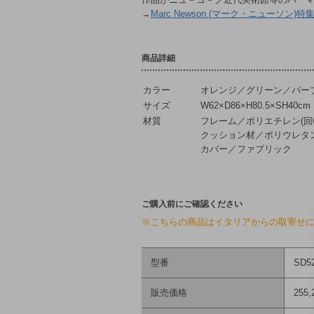
→
Marc Newson (マーク・ニューソン)特
商品詳細
カラー
オレンジ／グリーン／パー
サイズ
W62×D86×H80.5×SH40cm
材質
フレーム／ポリエチレン(回
クッション材／ポリウレタ
カバー／ファブリック
ご購入前にご確認ください
※こちらの商品はイタリアからの取寄せに
型番
SD5
販売価格
255