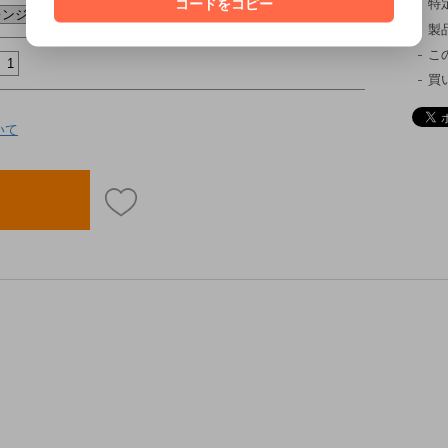
コードをコピー
特
製
こ
買
いて