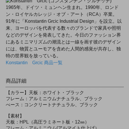
1965年、ドイツ・ミュンヘン生まれ。1990年、ロンド
ン・ロイヤルカレッジ・オブ・アート（RCA）卒業。
91年に「Konstantin Grcic Industrial Design」を設立。以
来、ヨーロッパを代表する数々のブランドで家具や照明
などのデザインを発表してきた。今日のファッション界
にあるミニマリズムの潮流とは一線を画す彼のデザイン
には、物質とユーモアを含めた人間的感覚が共存し、独
特の世界観を放っている。
Konstantin Grcic 商品一覧
商品詳細
【カラー】天板：ホワイト・ブラック
フレーム：アルミニウムナチュラル、ブラック
べース：コンクリートナチュラル、ブラック
【素材】
天板：HPL（高圧ラミネート板・12㎜）
フレーム：アルミニウム(アルマイト仕上げ）