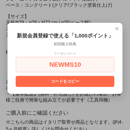
ベース：コンクリート(クリア/ブラック塗装仕上げ)
【サイズ】
天板Φ79：φ79ｘH72 cm / φ35(ベース幅)
×
天板79×79：W79×D79ｘH72 cm / φ35(ベース幅)
天板Φ60：φ60ｘH110 cm / φ35(ベース幅)
新規会員登録で使える「1,000ポイント」
初回購入特典
【重量】
梱包時：約50kg / 本体：約40kg
クーポンコード
NEWMS10
【その他】
・ブラック系屋外仕様可
・木枠梱包、または大型・重量商品のため、【有料配
コードをコピー
送】(開梱・組立・残材引取) をお勧め致します。カート
にて配送先を入力しますと料金が反映されます。
・【通常配送】(無料・軒先渡し) をお選びの場合、お客
様ご自身で簡単な組み立てが必要です（工具同梱）
ご購入前にご確認ください
※こちらの商品はイタリア取寄せ商品となります。(約4-
5ヶ月程度）詳しくはお問合せください。