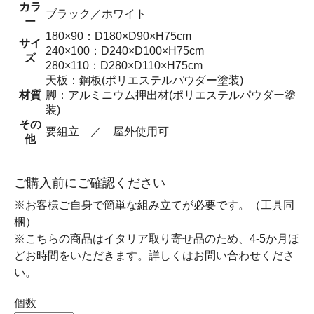
カラ
ブラック／ホワイト
ー
180×90：D180×D90×H75cm
サイ
240×100：D240×D100×H75cm
ズ
280×110：D280×D110×H75cm
天板：鋼板(ポリエステルパウダー塗装)
材質
脚：アルミニウム押出材(ポリエステルパウダー塗
装)
その
要組立 ／ 屋外使用可
他
ご購入前にご確認ください
※お客様ご自身で簡単な組み立てが必要です。（工具同
梱）
※こちらの商品はイタリア取り寄せ品のため、4-5か月ほ
どお時間をいただきます。詳しくはお問い合わせくださ
い。
個数