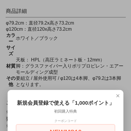
商品詳細
φ79.2cm：直径79.2x高さ73.2cm
φ120cm：直径120x高さ73.2cm
カラ
ホワイト／ブラック
ー
サイ
ズ
天板： HPL（高圧ラミネート板・12mm）
材質
脚：グラスファイバー入りポリプロピレン・エアー
モールディング成型
その
要組立 / 屋外使用可 / φ120は4本脚、φ79.2は3本脚
他
となります。
×
ご購入前にご確認ください
新規会員登録で使える「1,000ポイント」
初回購入特典
※お客様ご自身で簡単な組み立てが必要です。（工具不
要）
クーポンコード
※こちらの商品は仕様によりお届け時期が変わります。