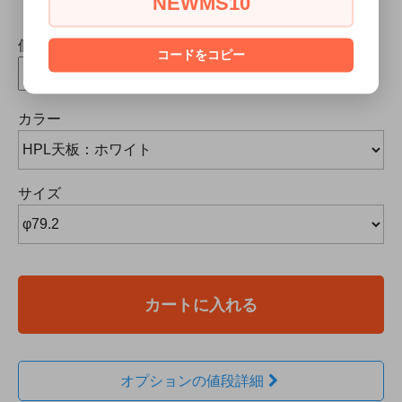
NEWMS10
（１週間～最大4-5ヶ月）詳しくはお問合せください。
個数
コードをコピー
カラー
サイズ
カートに入れる
オプションの値段詳細