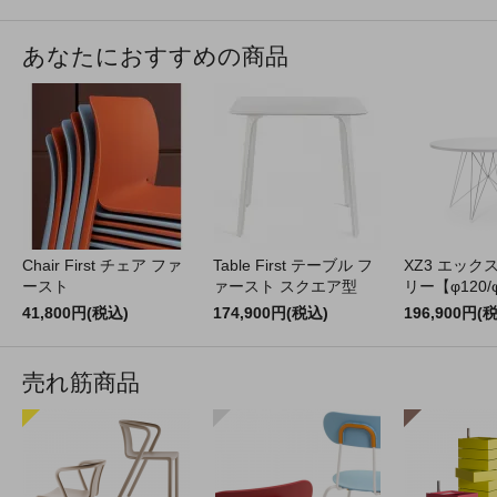
あなたにおすすめの商品
Chair First チェア ファ
Table First テーブル フ
XZ3 エック
ースト
ァースト スクエア型
リー【φ120/
41,800円(税込)
174,900円(税込)
196,900円(
売れ筋商品