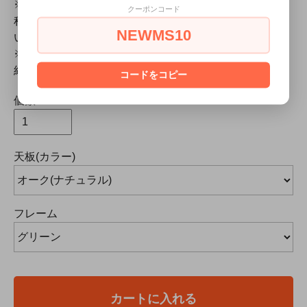
※こちらの商品はイタリア取寄せ商品です。5～６ヶ月
クーポンコード
程度お時間を頂戴いたします。詳しくはお問合せくださ
NEWMS10
い。
※木枠梱包、または大型商品のため、有料配送【開梱・
組立・設置】でのお届けとなります。
コードをコピー
個数
天板(カラー)
フレーム
カートに入れる