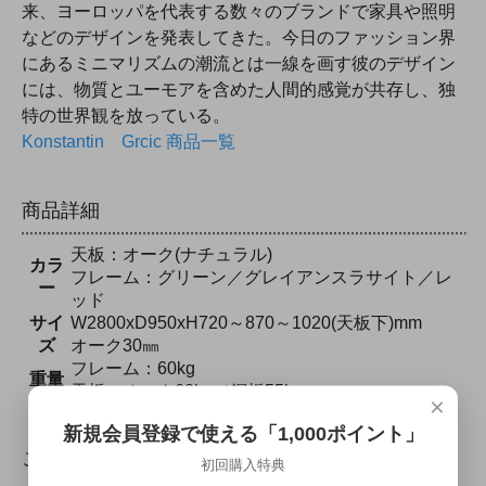
来、ヨーロッパを代表する数々のブランドで家具や照明
などのデザインを発表してきた。今日のファッション界
にあるミニマリズムの潮流とは一線を画す彼のデザイン
には、物質とユーモアを含めた人間的感覚が共存し、独
特の世界観を放っている。
Konstantin Grcic 商品一覧
商品詳細
天板：オーク(ナチュラル)
カラ
フレーム：グリーン／グレイアンスラサイト／レ
ー
ッド
サイ
W2800xD950xH720～870～1020(天板下)mm
ズ
オーク30㎜
フレーム：60kg
重量
天板：オーク63kg／鋼板55kg
×
新規会員登録で使える「1,000ポイント」
ご購入前にご確認ください
初回購入特典