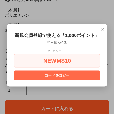
【材質】
ポリエチレン
【重量】
×
約7kg
新規会員登録で使える「1,000ポイント」
初回購入特典
ご購入前にご確認ください
クーポンコード
※こちらの商品は通常１週間以内のお届けとなります
NEWMS10
が、国内の在庫が切れた場合、２週間〜約４-５ヶ月かか
る場合もございます。
コードをコピー
個数
カートに入れる