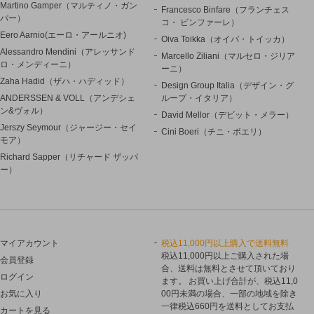
Martino Gamper（マルティノ・ガン
Francesco Binfare（フランチェス
パー）
コ・ ビンファーレ）
Eero Aarnio(エーロ・アールニオ)
Oiva Toikka（オイバ・トイッカ）
Alessandro Mendini（アレッサンド
Marcello Ziliani（マルセロ・ジリア
ロ・メンディーニ）
ーニ）
Zaha Hadid（ザハ・ハディッド）
Design Group Italia（デザイン・グ
ANDERSSEN & VOLL（アンデシェ
ループ・イタリア）
ン&ヴォル）
David Mellor（デビット・メラー）
Jerszy Seymour（ジャージー・セイ
Cini Boeri（チニ・ボエリ）
モア）
Richard Sapper（リチャード ザッパ
ー）
マイアカウント
税込11,000円以上購入で送料無料
税込11,000円以上ご購入された場
会員登録
合、送料は無料とさせて頂いており
ログイン
ます。 お買い上げ合計が、税込11,0
お気に入り
00円未満の場合、一部の地域を除き
一律税込660円を送料としてお支払
カートを見る