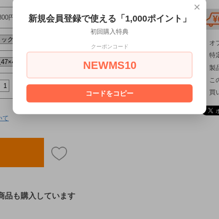
×
新規会員登録で使える「1,000ポイント」
,800円(税込)～183,700円(税込)
初回購入特典
オ
クーポンコード
特
NEWMS10
製
こ
買
コードをコピー
いて
商品も購入しています