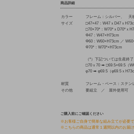
商品詳細
カラー
フレーム：シルバー、 天
サイズ
□47×47：W47ｘD47ｘH73
□70×70*：W70*ｘD70*ｘH
Φ47：W47×H73cm
Φ60：W60×H73cm ／ W60
Φ70*：W70*×H73cm
（*）下記ついては生産終
□70ｘ70 ➡ □69.5×69.5（W
φ70 ➡ φ69.5（φ69.5ｘH7
材質
フレーム・ベース：ステン
その他
要組立 ／ 屋外使用可
ご購入前にご確認ください
※お客様ご自身で簡単な組み立てが必要
※こちらの商品は通常１週間以内のお届