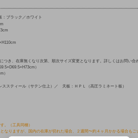
板：ブラック／ホワイト
cm
73cm
×H110cm
了につき、在庫無くなり次第、順次サイズ変更となります。詳しくはお問い合
69.5×D69.5×H73cm）
3cm）
レススティール（サテン仕上）／ 天板：ＨＰＬ（高圧ラミネート板）
です。（工具同梱）
けとなりますが、国内の在庫が切れた場合、２週間〜約４ヶ月かかる場合もご